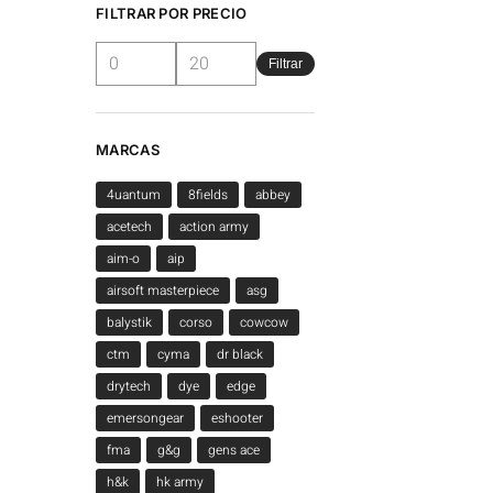
FILTRAR POR PRECIO
Filtrar
MARCAS
4uantum
8fields
abbey
acetech
action army
aim-o
aip
airsoft masterpiece
asg
balystik
corso
cowcow
ctm
cyma
dr black
drytech
dye
edge
emersongear
eshooter
fma
g&g
gens ace
h&k
hk army