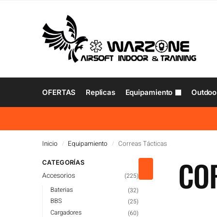
OFERTAS
Replicas
Equipamiento
Outdoo
Inicio
Equipamiento
Correas Tácticas
/
/
CO
CATEGORÍAS
Accesorios
(225)
Baterias
(32)
BBS
(25)
Cargadores
(60)