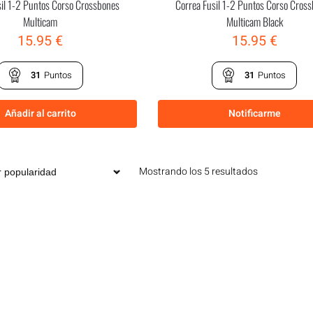
sil 1-2 Puntos Corso Crossbones
Correa Fusil 1-2 Puntos Corso Cros
Multicam
Multicam Black
15.95
€
15.95
€
31
Puntos
31
Puntos
Añadir al carrito
Notificarme
Mostrando los 5 resultados