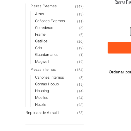
Correa Fu
Piezas Externas
(147)
Alzas
(13)
Cañones Externos
(11)
Correderas
(6)
Frame
(6)
Gatillos
(20)
Grip
(19)
Guardamanos
(1)
Magwell
(12)
Piezas Internas
(164)
Cañones internos
(8)
Gomas Hopup
(15)
Housing
(14)
Muelles
(24)
Nozzle
(28)
Replicas de Airsoft
(53)