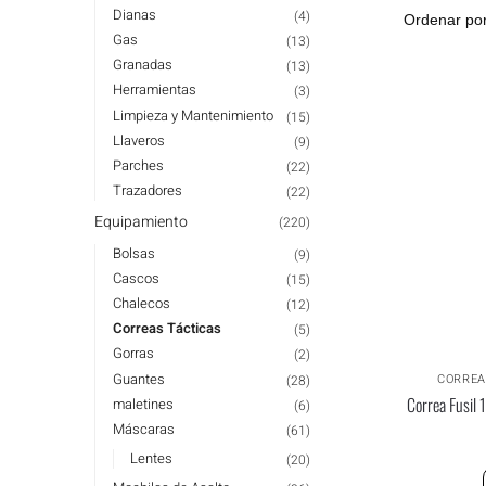
Dianas
(4)
Gas
(13)
Granadas
(13)
Herramientas
(3)
Limpieza y Mantenimiento
(15)
Llaveros
(9)
Parches
(22)
Trazadores
(22)
Equipamiento
(220)
Bolsas
(9)
Cascos
(15)
Chalecos
(12)
Correas Tácticas
(5)
Gorras
(2)
Guantes
CORREA
(28)
Correa Fusil
maletines
(6)
Máscaras
(61)
Lentes
(20)