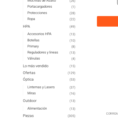
Mochilas de Asalto
(26)
Portacargadores
(1)
Protecciones
(28)
Ropa
(22)
HPA
(49)
Accesorios HPA
(13)
Botellas
(10)
Primary
(8)
Reguladores y lineas
(13)
Válvulas
(4)
Lo más vendido
(15)
Ofertas
(129)
Óptica
(53)
Linternas y Lasers
(37)
Miras
(16)
Outdoor
(13)
Alimentación
(13)
CORREA
Piezas
(305)