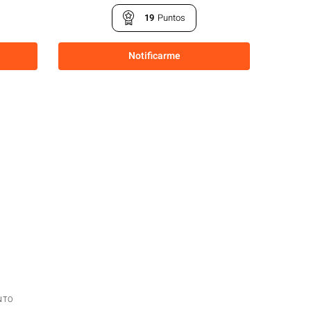
19
Puntos
Notificarme
NTO