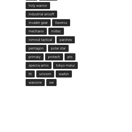
holy warrior
industrial airsoft
invader gear
llaveros
mechanix
miltec
nimrod tactical
parches
pentagon
polar star
primary
protech
pts
specna arms
tokyo marui
tti
unicorn
wadsn
warzone
we