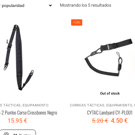
Mostrando los 5 resultados
-13%
Out of stock
S TÁCTICAS
,
EQUIPAMIENTO
CORREAS TÁCTICAS
,
EQUIPAMIENTO
,
 1-2 Puntos Corso Crossbones Negro
CYTAC Landyard CY-PL001
15.95
€
4.50
€
5.20
€