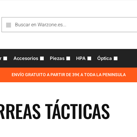
r
Accesorios
Piezas
HPA
Óptica
ENVÍO GRATUITO A PARTIR DE 39€ A TODA LA PENINSULA
RREAS TÁCTICAS