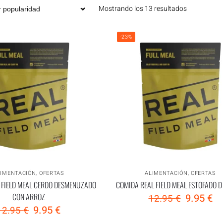
Mostrando los 13 resultados
-23%
LIMENTACIÓN
,
OFERTAS
ALIMENTACIÓN
,
OFERTAS
 FIELD MEAL CERDO DESMENUZADO
COMIDA REAL FIELD MEAL ESTOFADO 
CON ARROZ
9.95
€
12.95
€
9.95
€
12.95
€