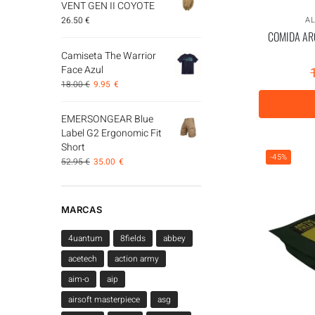
VENT GEN II COYOTE
A
26.50
€
COMIDA AR
Camiseta The Warrior
Face Azul
18.00
€
9.95
€
EMERSONGEAR Blue
Label G2 Ergonomic Fit
Short
-45%
52.95
€
35.00
€
MARCAS
4uantum
8fields
abbey
acetech
action army
aim-o
aip
airsoft masterpiece
asg