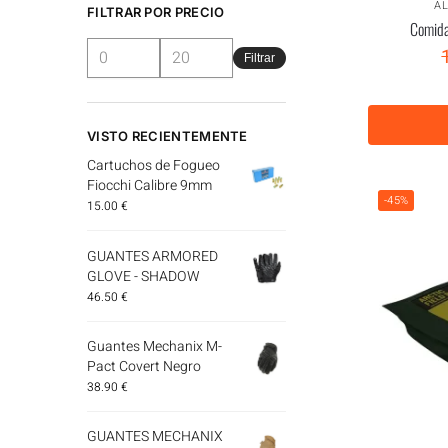
A
FILTRAR POR PRECIO
Comida
Filtrar
VISTO RECIENTEMENTE
Cartuchos de Fogueo
Fiocchi Calibre 9mm
-45%
15.00
€
GUANTES ARMORED
GLOVE - SHADOW
46.50
€
Guantes Mechanix M-
Pact Covert Negro
38.90
€
GUANTES MECHANIX