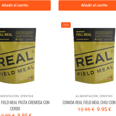
Añadir al carrito
Añadir al carrito
-23%
LIMENTACIÓN
,
OFERTAS
ALIMENTACIÓN
,
OFERTAS
 FIELD MEAL PASTA CREMOSA CON
COMIDA REAL FIELD MEAL CHILI CON
CERDO
9.95
€
12.95
€
9.95
€
12.95
€