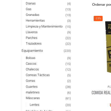
Dianas
(4)
Gas
(13)
Granadas
(13)
-23%
Herramientas
(3)
Limpieza y Mantenimiento
(15)
Llaveros
(9)
Parches
(22)
Trazadores
(22)
Equipamiento
(220)
Bolsas
(9)
Cascos
(15)
Chalecos
(12)
Correas Tácticas
(5)
Gorras
(2)
Guantes
A
(28)
COMIDA REAL
maletines
(6)
Máscaras
(61)
Lentes
(20)