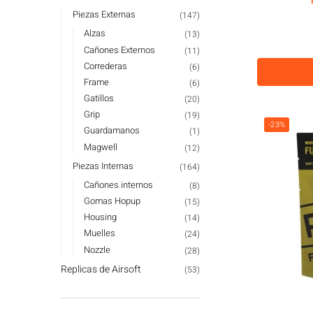
Piezas Externas
(147)
Alzas
(13)
Cañones Externos
(11)
Correderas
(6)
Frame
(6)
Gatillos
(20)
Grip
(19)
-23%
Guardamanos
(1)
Magwell
(12)
Piezas Internas
(164)
Cañones internos
(8)
Gomas Hopup
(15)
Housing
(14)
Muelles
(24)
Nozzle
(28)
Replicas de Airsoft
(53)