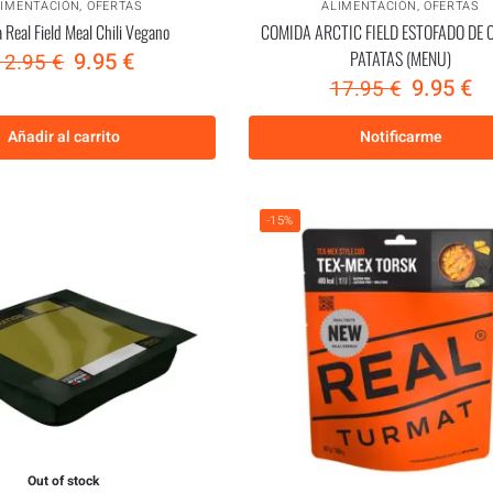
LIMENTACIÓN
,
OFERTAS
ALIMENTACIÓN
,
OFERTAS
 Real Field Meal Chili Vegano
COMIDA ARCTIC FIELD ESTOFADO DE 
PATATAS (MENU)
9.95
€
12.95
€
9.95
€
17.95
€
Añadir al carrito
Notificarme
-15%
Out of stock