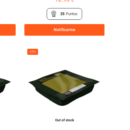
25
Puntos
Notificarme
-45%
Out of stock