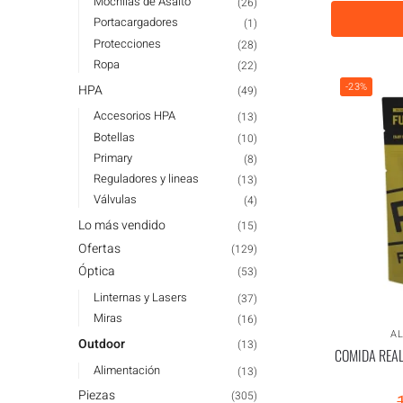
Mochilas de Asalto
(26)
Portacargadores
(1)
Protecciones
(28)
Ropa
(22)
-23%
HPA
(49)
Accesorios HPA
(13)
Botellas
(10)
Primary
(8)
Reguladores y lineas
(13)
Válvulas
(4)
Lo más vendido
(15)
Ofertas
(129)
Óptica
(53)
Linternas y Lasers
(37)
Miras
(16)
A
Outdoor
(13)
COMIDA REAL
Alimentación
(13)
Piezas
(305)