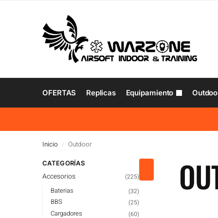
OFERTAS
Replicas
Equipamiento
Outdoo
Inicio
Outdoor
/
OU
CATEGORÍAS
Accesorios
(225)
Baterias
(32)
BBS
(25)
Cargadores
(60)