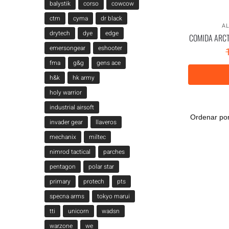
balystik
corso
cowcow
ctm
cyma
dr black
A
drytech
dye
edge
COMIDA ARCTI
emersongear
eshooter
fma
g&g
gens ace
h&k
hk army
holy warrior
industrial airsoft
invader gear
llaveros
mechanix
miltec
nimrod tactical
parches
pentagon
polar star
primary
protech
pts
specna arms
tokyo marui
tti
unicorn
wadsn
warzone
we