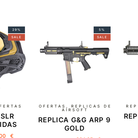
29%
5%
SALE
SALE
FERTAS
OFERTAS
,
REPLICAS DE
REP
AIRSOFT
 SLR
REP
REPLICA G&G ARP 9
IDAS
GOLD
.00
€