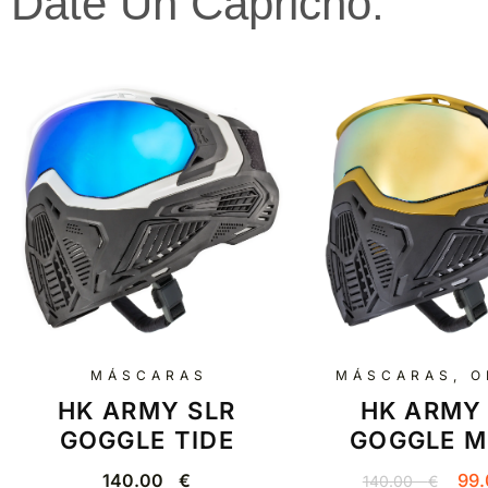
Date Un Capricho:
MÁSCARAS
MÁSCARAS
,
O
HK ARMY SLR
HK ARMY
GOGGLE TIDE
GOGGLE M
140.00
€
99
140.00
€