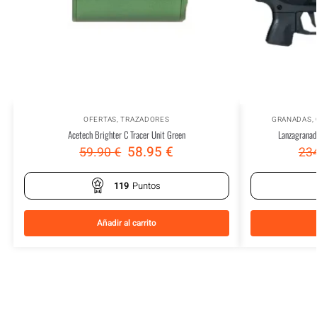
OFERTAS
,
TRAZADORES
GRANADAS
,
Acetech Brighter C Tracer Unit Green
Lanzagranad
58.95
€
59.90
€
23
119
Puntos
Añadir al carrito