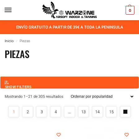
0
ENVÍO GRATUITO A PARTIR DE 39€ A TODA LA PENINSULA
Inicio
Piezas
/
PIEZAS
SHOW FILTERS
Mostrando 1–21 de 305 resultados
1
2
3
4
…
13
14
15