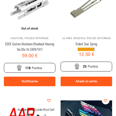
Out of stock
HOUSING
,
PIEZAS INTERNAS
LO MÁS VENDIDO
,
PIEZAS INTERNAS
EDGE Custom Aluminum Blowback Housing
Trident Sear Spring
Ver.2for Hi-CAPA/1911
12.50
€
59.00
€
25
Puntos
118
Puntos
Notificarme
Añadir al carrito