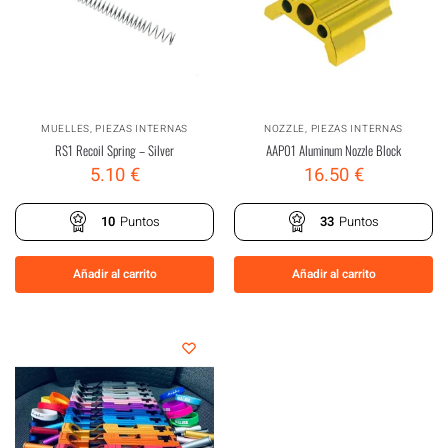
MUELLES
,
PIEZAS INTERNAS
NOZZLE
,
PIEZAS INTERNAS
RS1 Recoil Spring – Silver
AAP01 Aluminum Nozzle Block
5.10
€
16.50
€
10
Puntos
33
Puntos
Añadir al carrito
Añadir al carrito