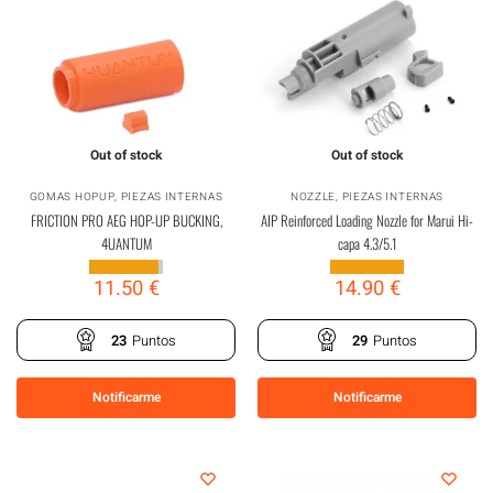
Out of stock
Out of stock
GOMAS HOPUP
,
PIEZAS INTERNAS
NOZZLE
,
PIEZAS INTERNAS
FRICTION PRO AEG HOP-UP BUCKING,
AIP Reinforced Loading Nozzle for Marui Hi-
4UANTUM
capa 4.3/5.1
11.50
€
14.90
€
23
Puntos
29
Puntos
Notificarme
Notificarme