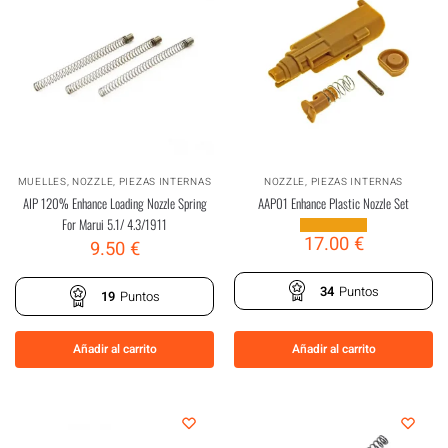
MUELLES
,
NOZZLE
,
PIEZAS INTERNAS
NOZZLE
,
PIEZAS INTERNAS
AIP 120% Enhance Loading Nozzle Spring
AAP01 Enhance Plastic Nozzle Set
For Marui 5.1/ 4.3/1911
17.00
€
9.50
€
34
Puntos
19
Puntos
Añadir al carrito
Añadir al carrito