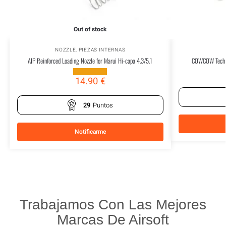
Out of stock
NOZZLE
,
PIEZAS INTERNAS
AIP Reinforced Loading Nozzle for Marui Hi-capa 4.3/5.1
COWCOW Tech H
14.90
€
29
Puntos
Notificarme
Trabajamos Con Las Mejores
Marcas De Airsoft