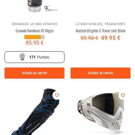
GRANADAS
,
LO MÁS VENDIDO
LO MÁS VENDIDO
,
TRAZADORES
Granada Kamikaze XS Negro
Acetech Brighter C Tracer Unit Black
49.95
€
59.90
€
85.95
€
171
Puntos
Añadir al carrito
Añadir al carrito