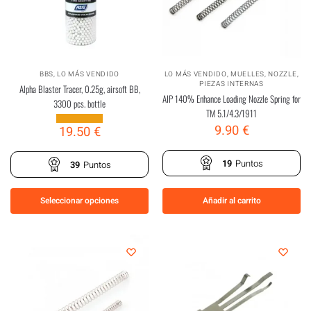
BBS
,
LO MÁS VENDIDO
LO MÁS VENDIDO
,
MUELLES
,
NOZZLE
,
PIEZAS INTERNAS
Alpha Blaster Tracer, 0.25g, airsoft BB,
AIP 140% Enhance Loading Nozzle Spring for
3300 pcs. bottle
TM 5.1/4.3/1911
9.90
€
19.50
€
19
Puntos
39
Puntos
Seleccionar opciones
Añadir al carrito