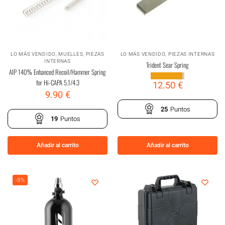
LO MÁS VENDIDO
,
MUELLES
,
PIEZAS
LO MÁS VENDIDO
,
PIEZAS INTERNAS
INTERNAS
Trident Sear Spring
AIP 140% Enhanced Recoil/Hammer Spring
for Hi-CAPA 5.1/4.3
12.50
€
9.90
€
25
Puntos
19
Puntos
Añadir al carrito
Añadir al carrito
-3%