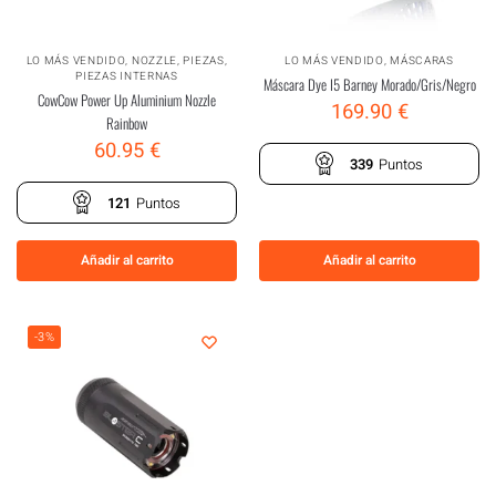
LO MÁS VENDIDO
,
NOZZLE
,
PIEZAS
,
LO MÁS VENDIDO
,
MÁSCARAS
PIEZAS INTERNAS
Máscara Dye I5 Barney Morado/Gris/Negro
CowCow Power Up Aluminium Nozzle
169.90
€
Rainbow
60.95
€
339
Puntos
121
Puntos
Añadir al carrito
Añadir al carrito
-3%