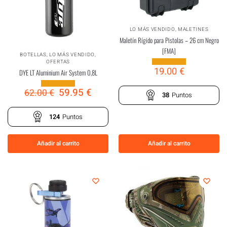
LO MÁS VENDIDO
,
MALETINES
Maletín Rígido para Pistolas – 26 cm Negro
[FMA]
BOTELLAS
,
LO MÁS VENDIDO
,
OFERTAS
19.00
€
DYE LT Aluminium Air System 0,8L
59.95
€
62.00
€
38
Puntos
124
Puntos
Añadir al carrito
Añadir al carrito