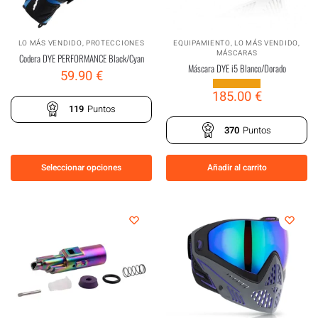
LO MÁS VENDIDO
,
PROTECCIONES
EQUIPAMIENTO
,
LO MÁS VENDIDO
,
MÁSCARAS
Codera DYE PERFORMANCE Black/Cyan
Máscara DYE i5 Blanco/Dorado
59.90
€
185.00
€
119
Puntos
370
Puntos
Seleccionar opciones
Añadir al carrito