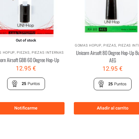
Out of stock
GOMAS HOPUP
,
PIEZAS
,
PIEZAS IN
Unicorn Airsoft 80 Degree Hop-Up B
S HOPUP
,
PIEZAS
,
PIEZAS INTERNAS
corn Airsoft GBB 60 Degree Hop-Up
AEG
12.95
€
12.95
€
25
Puntos
25
Puntos
Notificarme
Añadir al carrito