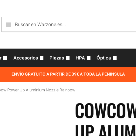
r
Accesorios
Piezas
HPA
Óptica
ENVÍO GRATUITO A PARTIR DE 39€ A TODA LA PENINSULA
ow Power Up Aluminium Nozzle Rainbow
COWCOW
UP ALUM