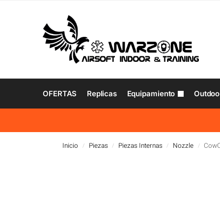
OFERTAS
Replicas
Equipamiento
Outdoo
Inicio
Piezas
Piezas Internas
Nozzle
CowC
/
/
/
/