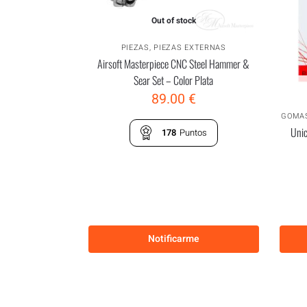
Out of stock
PIEZAS
,
PIEZAS EXTERNAS
Airsoft Masterpiece CNC Steel Hammer &
Sear Set – Color Plata
89.00
€
GOMA
Uni
178
Puntos
Notificarme