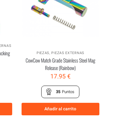
TERNAS
ucking
PIEZAS
,
PIEZAS EXTERNAS
CowCow Match Grade Stainless Steel Mag
Release (Rainbow)
17.95
€
35
Puntos
Añadir al carrito