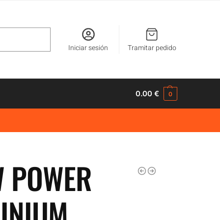
Buscar
Iniciar sesión
Tramitar pedido
0.00
€
0
 POWER
INIUM