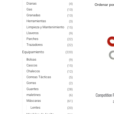
Dianas
(4)
Gas
(13)
Granadas
(13)
Herramientas
(3)
Limpieza y Mantenimiento
(15)
Llaveros
(9)
Parches
(22)
Trazadores
(22)
Equipamiento
(220)
Bolsas
(9)
Cascos
(15)
Chalecos
(12)
Correas Tácticas
(5)
Gorras
(2)
Guantes
(28)
Competition 
maletines
(6)
Máscaras
(61)
Lentes
(20)