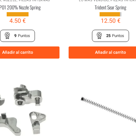
S
,
NOZZLE
,
PIEZAS INTERNAS
LO MÁS VENDIDO
,
PIEZAS INTER
P01 200% Nozzle Spring
Trident Sear Spring
4.50
€
12.50
€
9
Puntos
25
Puntos
Añadir al carrito
Añadir al carrito