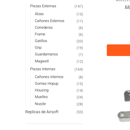
MUELLE
Piezas Externas
AA
(147)
Alzas
(13)
Cañones Externos
(11)
Correderas
(6)
Frame
(6)
Gatillos
(20)
Grip
(19)
Guardamanos
(1)
Magwell
(12)
Piezas Internas
(164)
Cañones internos
(8)
Gomas Hopup
(15)
Housing
(14)
Muelles
(24)
Nozzle
(28)
Replicas de Airsoft
(53)