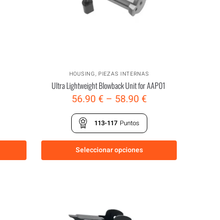
HOUSING
,
PIEZAS INTERNAS
Ultra Lightweight Blowback Unit for AAP01
56.90
€
–
58.90
€
113-117
Puntos
Seleccionar opciones