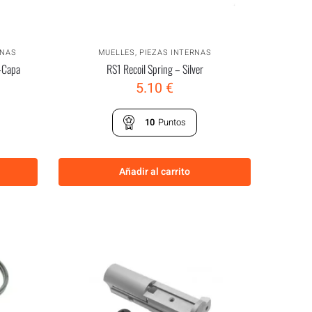
RNAS
MUELLES
,
PIEZAS INTERNAS
i-Capa
RS1 Recoil Spring – Silver
5.10
€
10
Puntos
Añadir al carrito