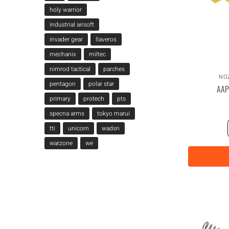
holy warrior
industrial airsoft
invader gear
llaveros
mechanix
miltec
nimrod tactical
parches
NO
pentagon
polar star
AAP
primary
protech
pts
specna arms
tokyo marui
tti
unicorn
wadsn
warzone
we