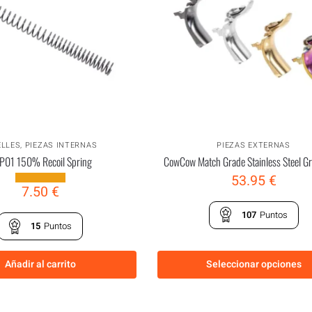
LLES
,
PIEZAS INTERNAS
PIEZAS EXTERNAS
P01 150% Recoil Spring
CowCow Match Grade Stainless Steel Gr
53.95
€
7.50
€
107
Puntos
15
Puntos
Añadir al carrito
Seleccionar opciones