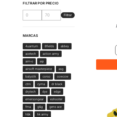
FILTRAR POR PRECIO
Filtrar
MARCAS
4uantum
8fields
abbey
acetech
action army
aim-o
aip
airsoft masterpiece
asg
balystik
corso
cowcow
ctm
cyma
dr black
drytech
dye
edge
emersongear
eshooter
fma
g&g
gens ace
h&k
hk army