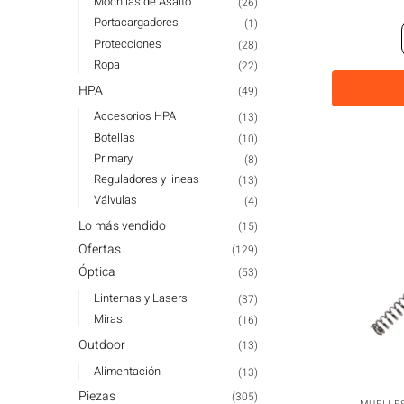
Mochilas de Asalto
(26)
Portacargadores
(1)
Protecciones
(28)
Ropa
(22)
HPA
(49)
Accesorios HPA
(13)
Botellas
(10)
Primary
(8)
Reguladores y lineas
(13)
Válvulas
(4)
Lo más vendido
(15)
Ofertas
(129)
Óptica
(53)
Linternas y Lasers
(37)
Miras
(16)
Outdoor
(13)
Alimentación
(13)
Piezas
(305)