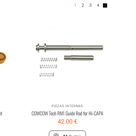
1
2
3
4
PIEZAS INTERNAS
et
COWCOW Tech RM1 Guide Rod for Hi-CAPA
42.00
€