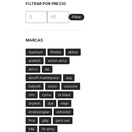
FILTRAR POR PRECIO
Filtrar
MARCAS
4uantum
8fields
abbey
acetech
action army
aim-o
aip
airsoft masterpiece
asg
balystik
corso
cowcow
ctm
cyma
dr black
drytech
dye
edge
emersongear
eshooter
fma
g&g
gens ace
h&k
hk army