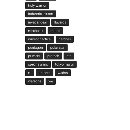
holy warrior
industrial airsoft
invader gear
llaveros
mechanix
miltec
nimrod tactical
parches
pentagon
polar star
primary
protech
pts
specna arms
tokyo marui
tti
unicorn
wadsn
warzone
we