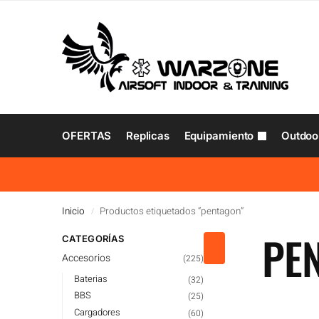
OFERTAS
Replicas
Equipamiento
Outdoo
Inicio
Productos etiquetados “pentagon”
/
PE
CATEGORÍAS
Accesorios
(225)
Baterias
(32)
BBS
(25)
Cargadores
(60)