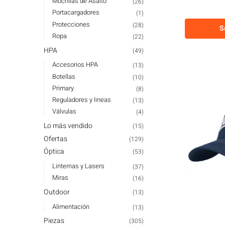
Mochilas de Asalto
(26)
Portacargadores
(1)
Protecciones
(28)
S
Ropa
(22)
HPA
(49)
Accesorios HPA
(13)
Botellas
(10)
Primary
(8)
Reguladores y lineas
(13)
Válvulas
(4)
Lo más vendido
(15)
Ofertas
(129)
Óptica
(53)
Linternas y Lasers
(37)
Miras
(16)
Outdoor
(13)
Alimentación
(13)
Piezas
(305)