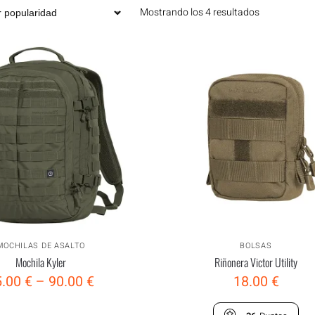
Mostrando los 4 resultados
MOCHILAS DE ASALTO
BOLSAS
Mochila Kyler
Riñonera Victor Utility
5.00
€
–
90.00
€
18.00
€