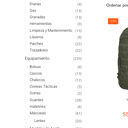
Dianas
(4)
Gas
(13)
Granadas
(13)
-39%
Herramientas
(3)
Limpieza y Mantenimiento
(15)
Llaveros
(9)
Parches
(22)
Trazadores
(22)
Equipamiento
(220)
Bolsas
(9)
Cascos
(15)
Chalecos
(12)
Correas Tácticas
(5)
Gorras
(2)
Guantes
(28)
maletines
(6)
Máscaras
5
(61)
Lentes
(20)