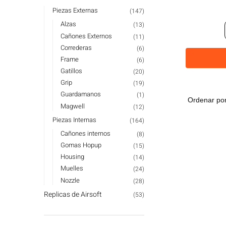
Piezas Externas
(147)
Alzas
(13)
Cañones Externos
(11)
Correderas
(6)
Frame
(6)
Gatillos
(20)
Grip
(19)
Guardamanos
(1)
Magwell
(12)
Piezas Internas
(164)
Cañones internos
(8)
Gomas Hopup
(15)
Housing
(14)
Muelles
(24)
Nozzle
(28)
Replicas de Airsoft
(53)