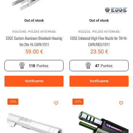
Out of stock
Out of stock
HOUSING
,
PIEZAS INTERNAS
NOZZLE
,
PIEZAS INTERNAS
EDGE Custom Aluminum Blowback Housing
EDGE Enhanced High Flow Nozzle for TM Hi-
Ver.2for Hi-CAPA/1911
CAPA/MEU/1911
59.00
€
23.50
€
118
Puntos
47
Puntos
Notificarme
Notificarme
-59%
-32%