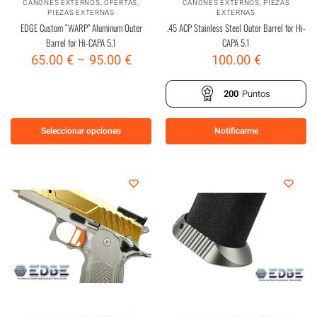
CAÑONES EXTERNOS
,
OFERTAS
,
CAÑONES EXTERNOS
,
PIEZAS
PIEZAS EXTERNAS
EXTERNAS
EDGE Custom “WARP” Aluminum Outer
.45 ACP Stainless Steel Outer Barrel for Hi-
Barrel for Hi-CAPA 5.1
CAPA 5.1
65.00
€
–
95.00
€
100.00
€
200
Puntos
Seleccionar opciones
Notificarme