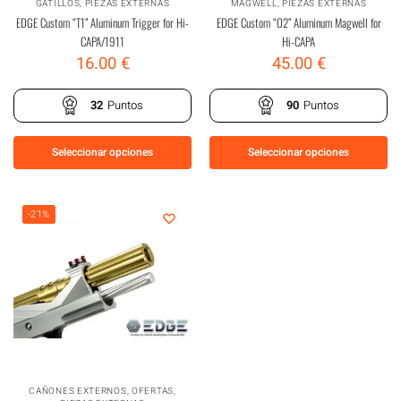
GATILLOS
,
PIEZAS EXTERNAS
MAGWELL
,
PIEZAS EXTERNAS
EDGE Custom “T1” Aluminum Trigger for Hi-
EDGE Custom “O2” Aluminum Magwell for
CAPA/1911
Hi-CAPA
16.00
€
45.00
€
32
Puntos
90
Puntos
Seleccionar opciones
Seleccionar opciones
-21%
CAÑONES EXTERNOS
,
OFERTAS
,