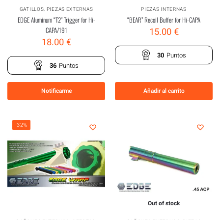
GATILLOS
,
PIEZAS EXTERNAS
PIEZAS INTERNAS
EDGE Aluminum “T2” Trigger for Hi-
“BEAR” Recoil Buffer for Hi-CAPA
CAPA/191
15.00
€
18.00
€
30
Puntos
36
Puntos
Notificarme
Añadir al carrito
-32%
Out of stock