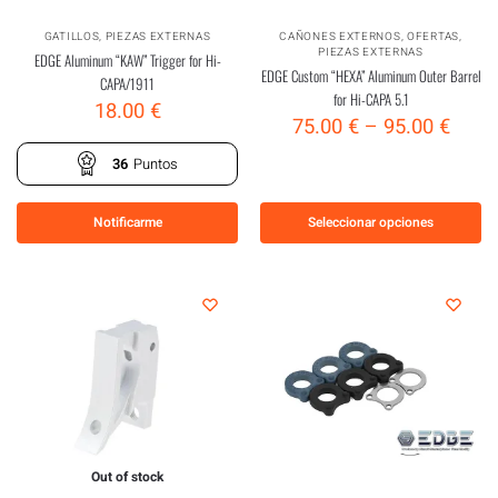
GATILLOS
,
PIEZAS EXTERNAS
CAÑONES EXTERNOS
,
OFERTAS
,
PIEZAS EXTERNAS
EDGE Aluminum “KAW” Trigger for Hi-
EDGE Custom “HEXA” Aluminum Outer Barrel
CAPA/1911
for Hi-CAPA 5.1
18.00
€
75.00
€
–
95.00
€
36
Puntos
Notificarme
Seleccionar opciones
Out of stock