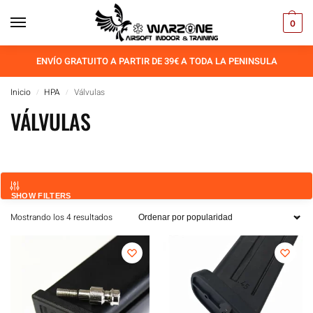
0
ENVÍO GRATUITO A PARTIR DE 39€ A TODA LA PENINSULA
Inicio
HPA
Válvulas
/
/
VÁLVULAS
SHOW FILTERS
Mostrando los 4 resultados