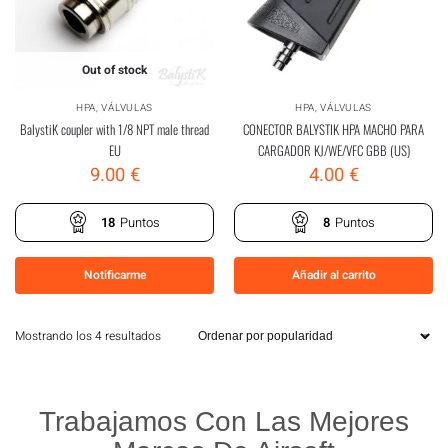
Out of stock
HPA
,
VÁLVULAS
HPA
,
VÁLVULAS
BalystiK coupler with 1/8 NPT male thread
CONECTOR BALYSTIK HPA MACHO PARA
EU
CARGADOR KJ/WE/VFC GBB (US)
9.00
€
4.00
€
18
Puntos
8
Puntos
Notificarme
Añadir al carrito
Mostrando los 4 resultados
Trabajamos Con Las Mejores