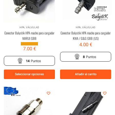
HPA
,
VÁLVULAS
HPA
,
VÁLVULAS
Conector Balystik HPA macho para cargador
Conector Balystik HPA macho para cargador
MARUI GBB
KWA / G&G GBB (US)
4.00
€
7.00
€
8
Puntos
14
Puntos
Seleccionar opciones
Añadir al carrito