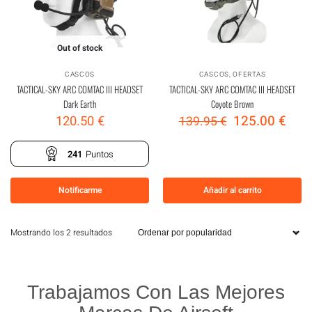
Out of stock
CASCOS
CASCOS
,
OFERTAS
TACTICAL-SKY ARC COMTAC III HEADSET
TACTICAL-SKY ARC COMTAC III HEADSET
Dark Earth
Coyote Brown
125.00
€
120.50
€
139.95
€
241
Puntos
Notificarme
Añadir al carrito
Mostrando los 2 resultados
Trabajamos Con Las Mejores