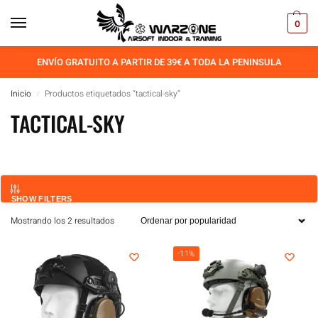
0
ENVÍO GRATUITO A PARTIR DE 39€ A TODA LA PENINSULA
Inicio
Productos etiquetados “tactical-sky”
/
TACTICAL-SKY
SHOW FILTERS
Mostrando los 2 resultados
-11%