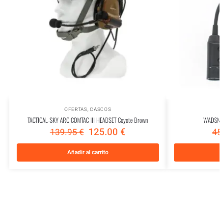
OFERTAS
,
CASCOS
TACTICAL-SKY ARC COMTAC III HEADSET Coyote Brown
WADSN 
125.00
€
139.95
€
4
Añadir al carrito