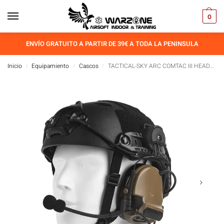
0
ENVÍO GRATUITO A PARTIR DE 39€ A TODA LA PENINSULA
Inicio
Equipamiento
Cascos
TACTICAL-SKY ARC COMTAC III HEADSET Dark Earth
/
/
/