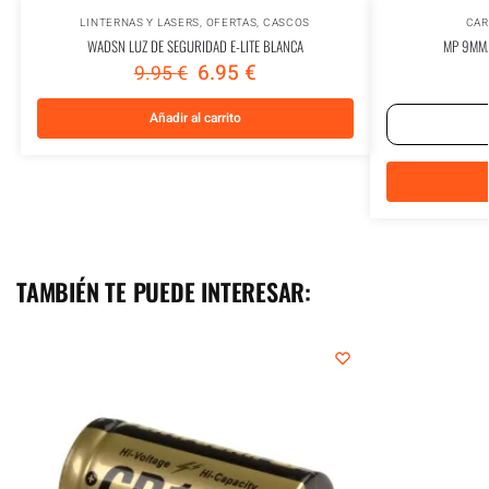
LINTERNAS Y LASERS
,
OFERTAS
,
CASCOS
CAR
WADSN LUZ DE SEGURIDAD E-LITE BLANCA
MP 9MM/
6.95
€
9.95
€
Añadir al carrito
TAMBIÉN TE PUEDE INTERESAR: