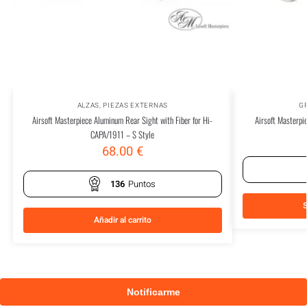
ALZAS
,
PIEZAS EXTERNAS
G
Airsoft Masterpiece Aluminum Rear Sight with Fiber for Hi-
Airsoft Masterpi
CAPA/1911 – S Style
68.00
€
136
Puntos
S
Añadir al carrito