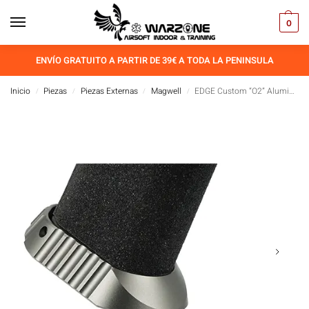
0
ENVÍO GRATUITO A PARTIR DE 39€ A TODA LA PENINSULA
Inicio
Piezas
Piezas Externas
Magwell
EDGE Custom “O2” Aluminum Magwell for Hi-CAPA
/
/
/
/