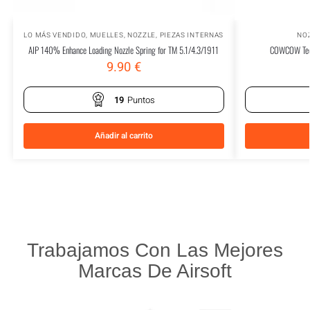
LO MÁS VENDIDO
,
MUELLES
,
NOZZLE
,
PIEZAS INTERNAS
NO
AIP 140% Enhance Loading Nozzle Spring for TM 5.1/4.3/1911
COWCOW Tech
9.90
€
19
Puntos
Añadir al carrito
Trabajamos Con Las Mejores
Marcas De Airsoft