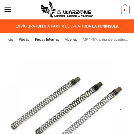
0
ENVÍO GRATUITO A PARTIR DE 39€ A TODA LA PENINSULA
Inicio
Piezas
Piezas Internas
Muelles
AIP 140% Enhance Loading Nozzle Spring for TM 5.1/4.3/1911
/
/
/
/