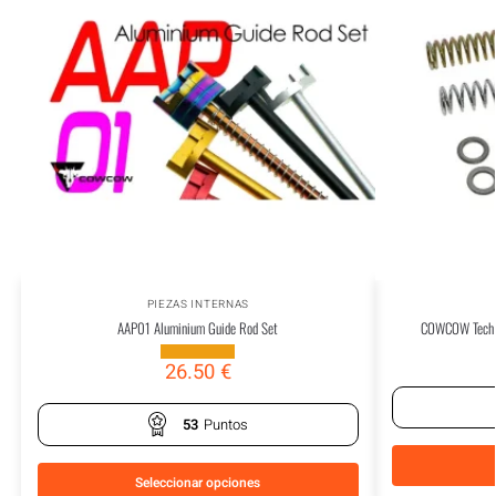
PIEZAS INTERNAS
AAP01 Aluminium Guide Rod Set
COWCOW Tech H
26.50
€
53
Puntos
Seleccionar opciones