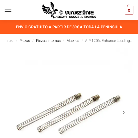
0
ENVÍO GRATUITO A PARTIR DE 39€ A TODA LA PENINSULA
Inicio
Piezas
Piezas Internas
Muelles
AIP 120% Enhance Loading Nozzle Spring For Marui 5.1/ 4.3/1911
/
/
/
/