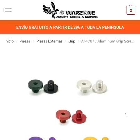
0
ENVÍO GRATUITO A PARTIR DE 39€ A TODA LA PENINSULA
Inicio
Piezas
Piezas Externas
Grip
AIP 7075 Aluminum Grip Screws (Type 5) For TM 4.3/5.1
/
/
/
/