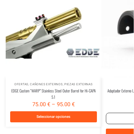
OFERTAS
,
CAÑONES EXTERNOS
,
PIEZAS EXTERNAS
EDGE Custom “WARP” Stainless Steel Outer Barrel for Hi-CAPA
Adaptador Externo 
5.1
75.00
€
–
95.00
€
Seleccionar opciones