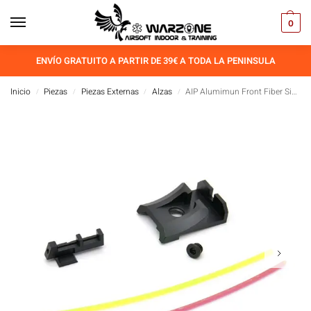
0
ENVÍO GRATUITO A PARTIR DE 39€ A TODA LA PENINSULA
Inicio
Piezas
Piezas Externas
Alzas
AIP Alumimun Front Fiber Sight and Rear Set (Ver.3) For TM 4.3
/
/
/
/