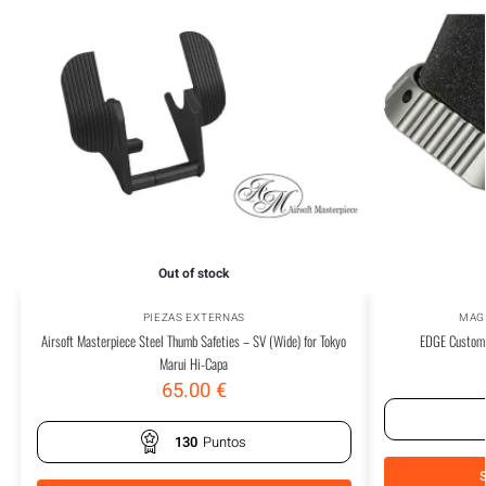
Out of stock
PIEZAS EXTERNAS
MAG
Airsoft Masterpiece Steel Thumb Safeties – SV (Wide) for Tokyo
EDGE Custom 
Marui Hi-Capa
65.00
€
130
Puntos
S