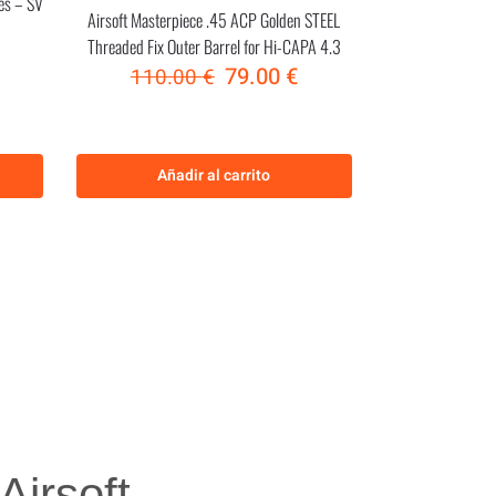
ies – SV
Airsoft Masterpiece .45 ACP Golden STEEL
Threaded Fix Outer Barrel for Hi-CAPA 4.3
79.00
€
110.00
€
Añadir al carrito
irsoft