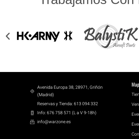
Map
Avenida Europa 38, 28971, Griñón
Tie
(Madrid)
Reservas y Tienda: 613 094 332
Ven
Info: 676 758 571 (L a V 9-18h)
Eve
info@warzone.es
Eve
Con