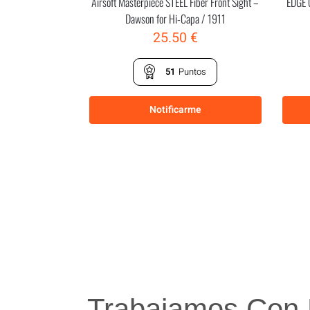
Airsoft Masterpiece STEEL Fiber Front Sight –
EDGE 
Dawson for Hi-Capa / 1911
25.50
€
51
Puntos
Notificarme
Trabajamos Con 