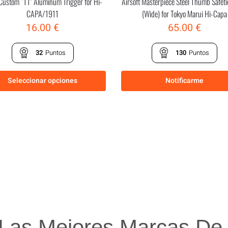
Custom “T1” Aluminum Trigger for Hi-
Airsoft Masterpiece Steel Thumb Safet
CAPA/1911
(Wide) for Tokyo Marui Hi-Capa
16.00
€
65.00
€
32
Puntos
130
Puntos
Seleccionar opciones
Notificarme
Las Mejores Marcas De A