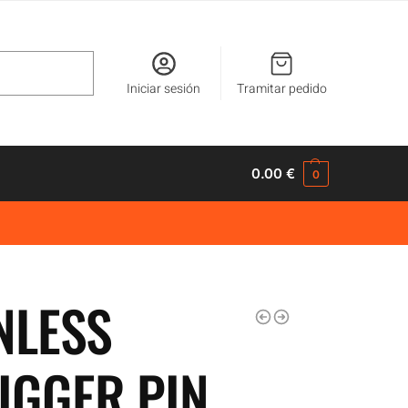
Buscar
Iniciar sesión
Tramitar pedido
0.00
€
0
NLESS
RIGGER PIN