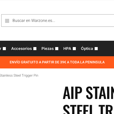
r
Accesorios
Piezas
HPA
Óptica
ENVÍO GRATUITO A PARTIR DE 39€ A TODA LA PENINSULA
Stainless Steel Trigger Pin
AIP STAI
STEEL T