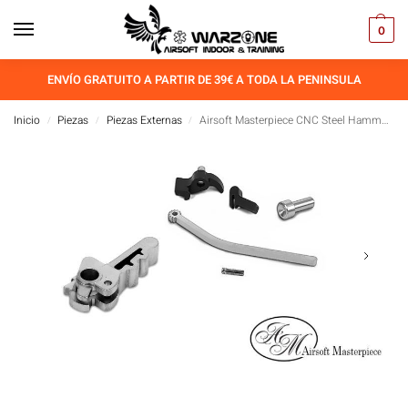
0
ENVÍO GRATUITO A PARTIR DE 39€ A TODA LA PENINSULA
Inicio
Piezas
Piezas Externas
Airsoft Masterpiece CNC Steel Hammer & Sear Set – Color Plata
/
/
/