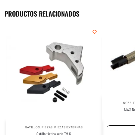
PRODUCTOS RELACIONADOS
NOZZL
MWS Noz
GATILLOS
,
PIEZAS
,
PIEZAS EXTERNAS
Gatillo táctico serie TM G