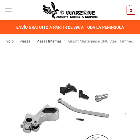
0
ENVÍO GRATUITO A PARTIR DE 39€ A TODA LA PENINSULA
Inicio
Piezas
Piezas Internas
Airsoft Masterpiece CNC Steel Hammer & Sear Set for Marui Hi-CAPA (S Type DVC)
/
/
/