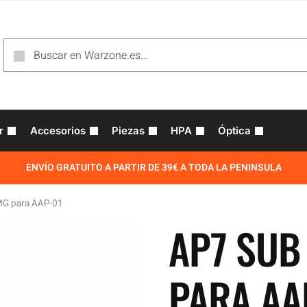
r
Accesorios
Piezas
HPA
Óptica
ENVÍO GRATUITO A PARTIR DE 39€ A TODA LA PENINSULA
MG para AAP-01
AP7 SUB
PARA AA