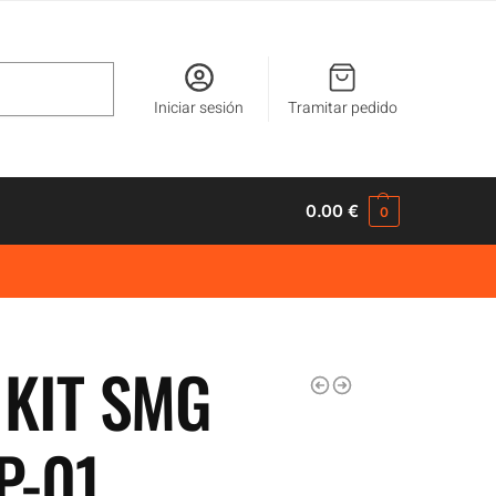
Buscar
Iniciar sesión
Tramitar pedido
0.00
€
0
 KIT SMG
P-01