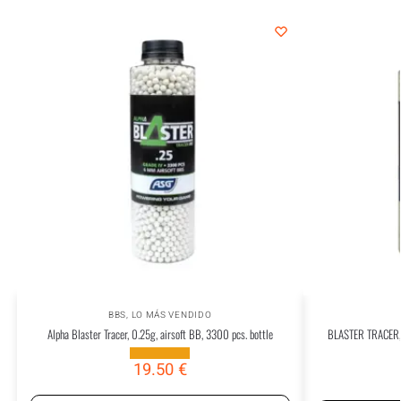
BBS
,
LO MÁS VENDIDO
Alpha Blaster Tracer, 0.25g, airsoft BB, 3300 pcs. bottle
BLASTER TRACER,
19.50
€