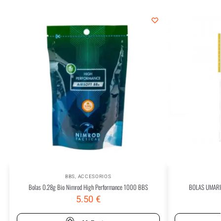
BBS
,
ACCESORIOS
Bolas 0.28g Bio Nimrod High Performance 1000 BBS
BOLAS UMARE
5.50
€