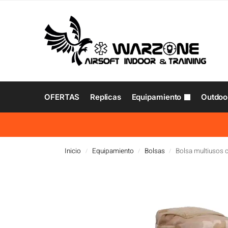
OFERTAS
Replicas
Equipamiento
Outdoo
Inicio
Equipamiento
Bolsas
Bolsa multiuso
/
/
/