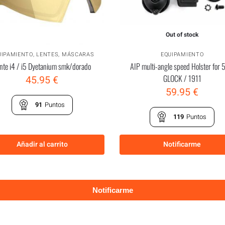
Out of stock
UIPAMIENTO
,
LENTES
,
MÁSCARAS
EQUIPAMIENTO
nte i4 / i5 Dyetanium smk/dorado
AIP multi-angle speed Holster for 5
GLOCK / 1911
45.95
€
59.95
€
91
Puntos
119
Puntos
Añadir al carrito
Notificarme