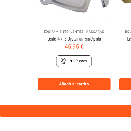
EQUIPAMIENTO
,
LENTES
,
MÁSCARAS
EQ
Lente i4 / i5 Dyetanium smk/plata
Le
45.95
€
91
Puntos
Añadir al carrito