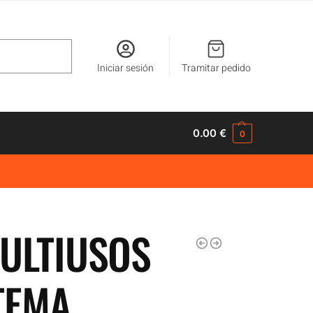
Buscar
Iniciar sesión
Tramitar pedido
0.00
€
0
ULTIUSOS
TEMA