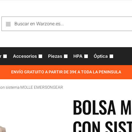
r
Accesorios
Piezas
HPA
Óptica
ENVÍO GRATUITO A PARTIR DE 39€ A TODA LA PENINSULA
s con sistema MOLLE EMERSONGEAR
BOLSA M
CON SIS