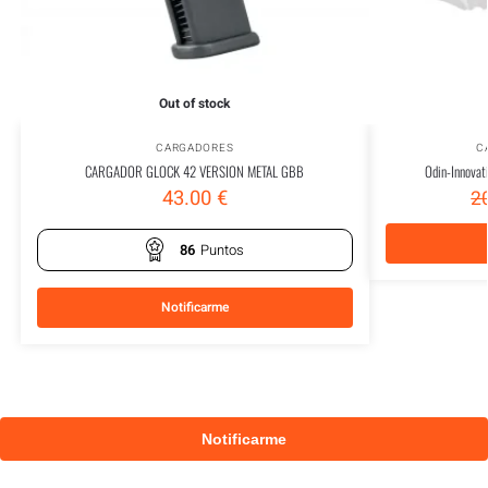
Out of stock
CARGADORES
C
CARGADOR GLOCK 42 VERSION METAL GBB
Odin-Innovat
43.00
€
2
86
Puntos
Notificarme