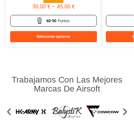
30.00
€
–
45.00
€
60-90
Puntos
Seleccionar opciones
S
Trabajamos Con Las Mejores
Marcas De Airsoft