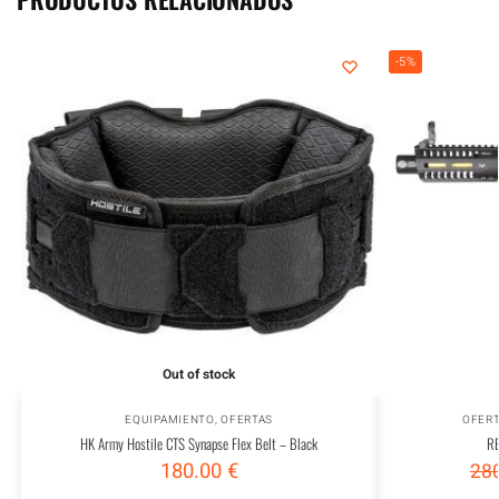
-5%
Out of stock
EQUIPAMIENTO
,
OFERTAS
OFER
HK Army Hostile CTS Synapse Flex Belt – Black
R
180.00
€
28