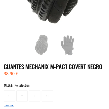
GUANTES MECHANIX M-PACT COVERT NEGRO
38.90
€
No selection
TALLAS
:
S
M
L
XL
Limpiar