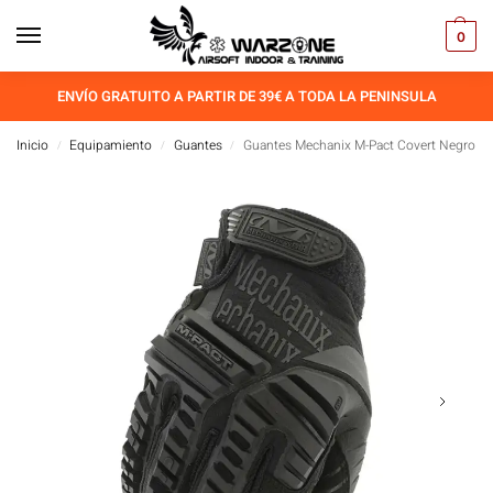
0
ENVÍO GRATUITO A PARTIR DE 39€ A TODA LA PENINSULA
Inicio
Equipamiento
Guantes
Guantes Mechanix M-Pact Covert Negro
/
/
/