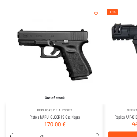
-16%
Out of stock
REPLICAS DE AIRSOFT
OFER
Pistola MARUI GLOCK 19 Gas Negra
Réplica AAP-01
170.00
€
9