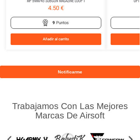
MP 9MM/45 SUBGUN MAGAZINE LOOP 1
OPT
4.50
€
9
Puntos
Añadir al carrito
Trabajamos Con Las Mejores
Marcas De Airsoft