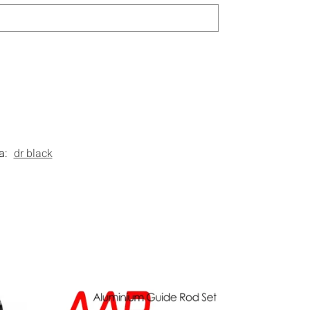
a:
dr black