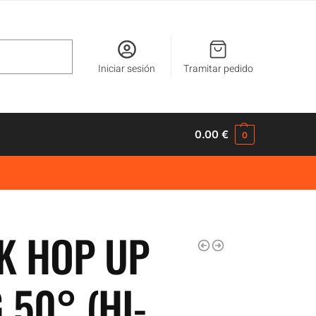
Buscar
Iniciar sesión
Tramitar pedido
0.00
€
0
K HOP UP
 50° (HI-