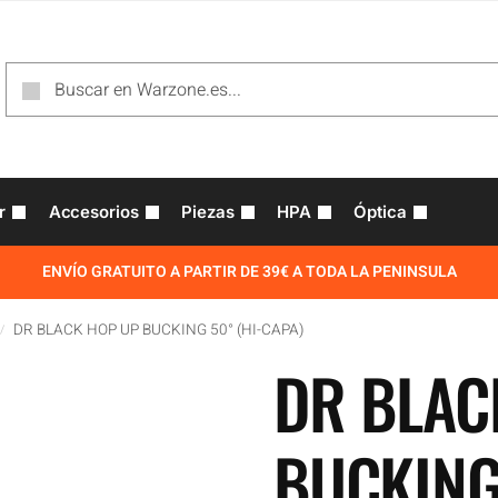
r
Accesorios
Piezas
HPA
Óptica
ENVÍO GRATUITO A PARTIR DE 39€ A TODA LA PENINSULA
DR BLACK HOP UP BUCKING 50° (HI-CAPA)
/
DR BLAC
BUCKING