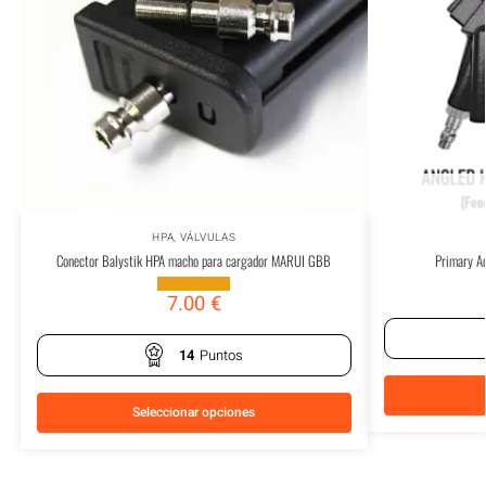
HPA
,
VÁLVULAS
Conector Balystik HPA macho para cargador MARUI GBB
Primary A
7.00
€
14
Puntos
Seleccionar opciones