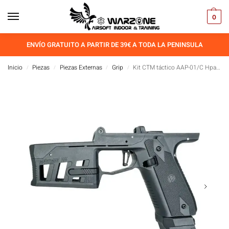
0
ENVÍO GRATUITO A PARTIR DE 39€ A TODA LA PENINSULA
Inicio
Piezas
Piezas Externas
Grip
Kit CTM táctico AAP-01/C Hpa M4XIMUS – Negro
/
/
/
/