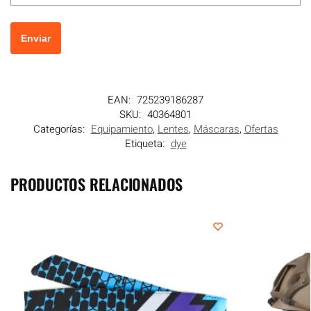
EAN:
725239186287
SKU:
40364801
Categorías:
Equipamiento
,
Lentes
,
Máscaras
,
Ofertas
Etiqueta:
dye
PRODUCTOS RELACIONADOS