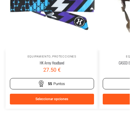
EQUIPAMIENTO
,
PROTECCIONES
EQ
HK Army Headband
CASCO 
27.50
€
55
Puntos
Seleccionar opciones