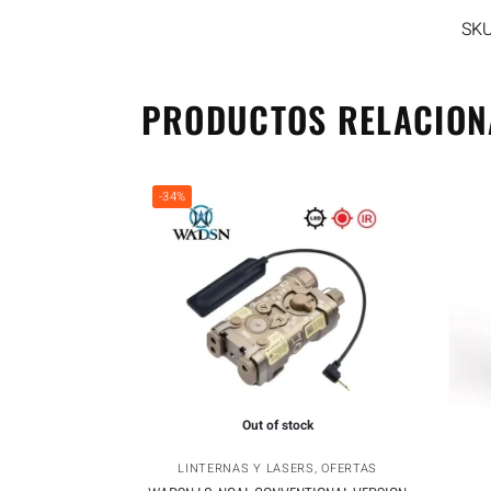
SK
PRODUCTOS RELACIO
-34%
Out of stock
LINTERNAS Y LASERS
,
OFERTAS