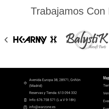
Trabajamos Con 
Map
Avenida Europa 38, 28971, Griñón
Tie
(Madrid)
Reservas y Tienda: 613 094 332
Ven
Info: 676 758 571 (L a V 9-18h)
Eve
info@warzone.es
Eve