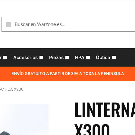
r
Accesorios
Piezas
HPA
Óptica
ENVÍO GRATUITO A PARTIR DE 39€ A TODA LA PENINSULA
ÁCTICA X300
LINTERN
X300