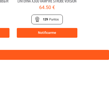
Red&IR
LINTERNA X300 VAMPIRE STROBE VERSION
64.50
€
129
Puntos
Notificarme