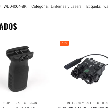
U:
WD04004-BK
Categoría:
Linternas y Lasers
Etiqueta:
wa
NADOS
-13%
GRIP
,
PIEZAS EXTERNAS
LINTERNAS Y LASERS
,
OFERTA