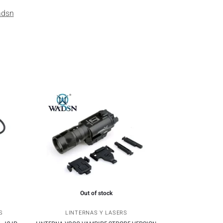
dsn
Out of stock
S
LINTERNAS Y LASERS