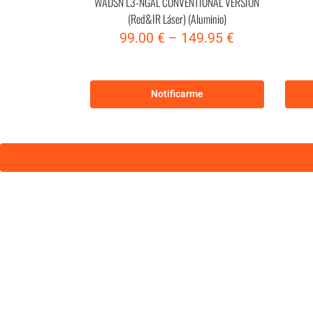
WADSN L3-NGAL CONVENTIONAL VERSION
(Red&IR Láser) (Aluminio)
99.00
€
–
149.95
€
Notificarme