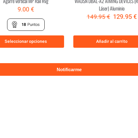
Agarre vertical MP Rail Rvg
WADSN DBAL-A2 AIMING DEVICES (
Láser) Aluminio
9.00
€
129.95
€
149.95
€
18
Puntos
Seleccionar opciones
Añadir al carrito