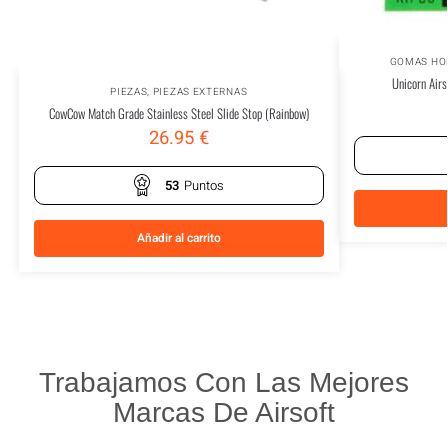
GOMAS HO
Unicorn Air
PIEZAS
,
PIEZAS EXTERNAS
CowCow Match Grade Stainless Steel Slide Stop (Rainbow)
26.95
€
53
Puntos
Añadir al carrito
Trabajamos Con Las Mejores
Marcas De Airsoft