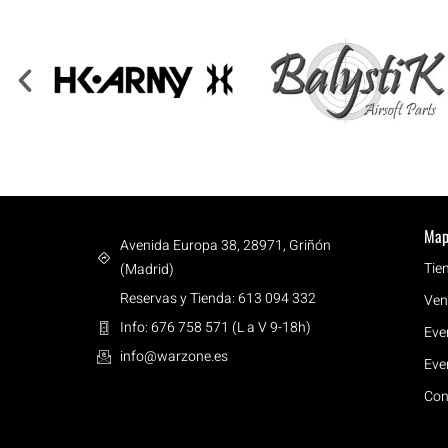
Map
Avenida Europa 38, 28971, Griñón
Tie
(Madrid)
Reservas y Tienda: 613 094 332
Ven
Info: 676 758 571 (L a V 9-18h)
Eve
info@warzone.es
Eve
Con