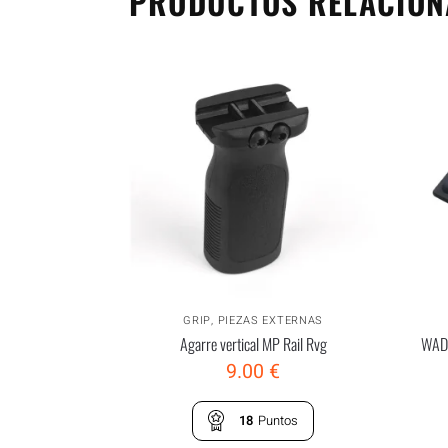
PRODUCTOS RELACIO
GRIP
,
PIEZAS EXTERNAS
Agarre vertical MP Rail Rvg
WADS
9.00
€
18
Puntos