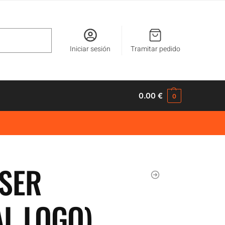
Buscar
Iniciar sesión
Tramitar pedido
0.00
€
0
ISER
AL LOGO)