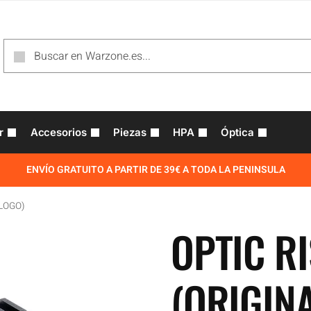
r
Accesorios
Piezas
HPA
Óptica
ENVÍO GRATUITO A PARTIR DE 39€ A TODA LA PENINSULA
 LOGO)
OPTIC R
(ORIGIN