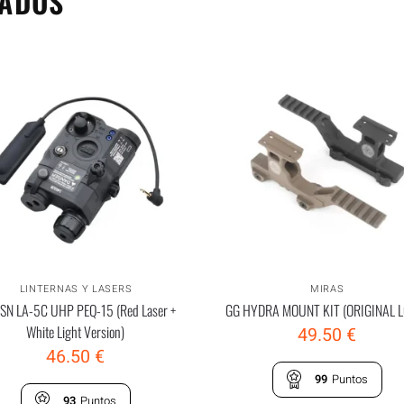
NADOS
LINTERNAS Y LASERS
MIRAS
N LA-5C UHP PEQ-15 (Red Laser +
GG HYDRA MOUNT KIT (ORIGINAL 
White Light Version)
49.50
€
46.50
€
99
Puntos
93
Puntos