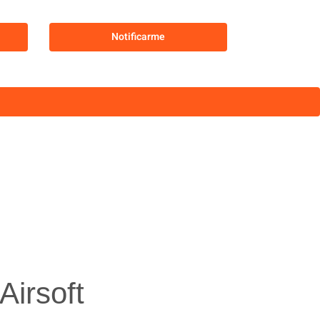
Notificarme
irsoft