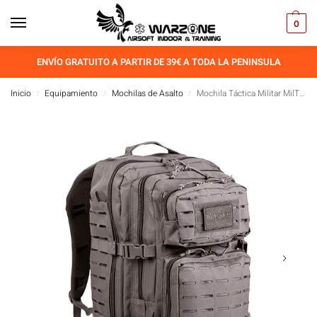
0
ENVÍO GRATUITO A PARTIR DE 39€ A TODA LA PENINSULA
Inicio
Equipamiento
Mochilas de Asalto
Mochila Táctica Militar MilTec Pack US Assault LG Laser Cut
/
/
/