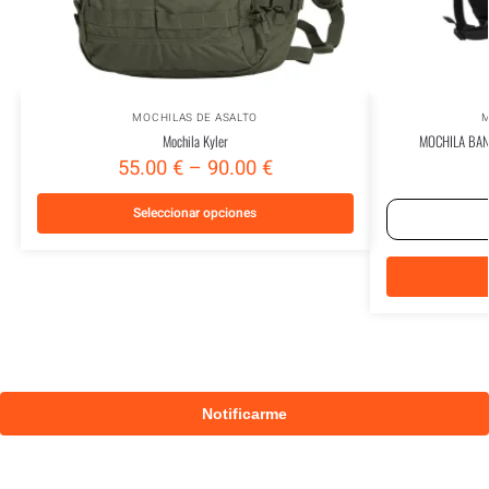
MOCHILAS DE ASALTO
M
Mochila Kyler
MOCHILA BAN
55.00
€
–
90.00
€
Seleccionar opciones