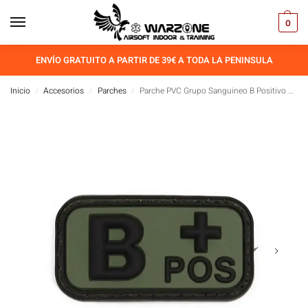
0
ENVÍO GRATUITO A PARTIR DE 39€ A TODA LA PENINSULA
Inicio
Accesorios
Parches
Parche PVC Grupo Sanguineo B Positivo Verde
/
/
/