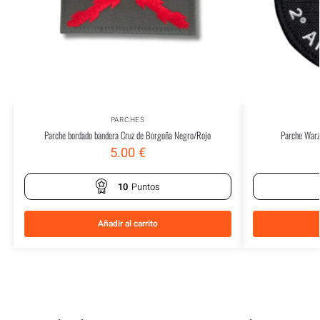
PARCHES
Parche bordado bandera Cruz de Borgoña Negro/Rojo
Parche Warz
5.00
€
10
Puntos
Añadir al carrito