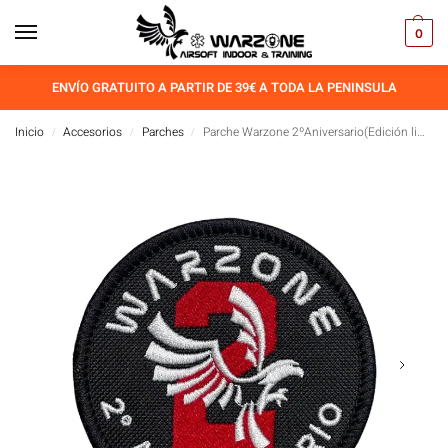
0
ENVÍO GRATUITO A PARTIR DE 39€ A TODA LA PENINSULA
Inicio
Accesorios
Parches
Parche Warzone 2ºAniversario(Edición limitada)
/
/
/