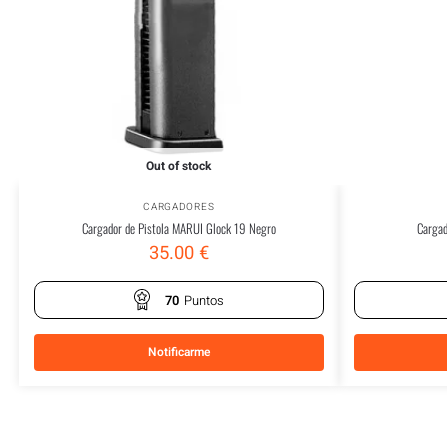
Out of stock
CARGADORES
Cargador de Pistola MARUI Glock 19 Negro
Cargad
35.00
€
70
Puntos
Notificarme