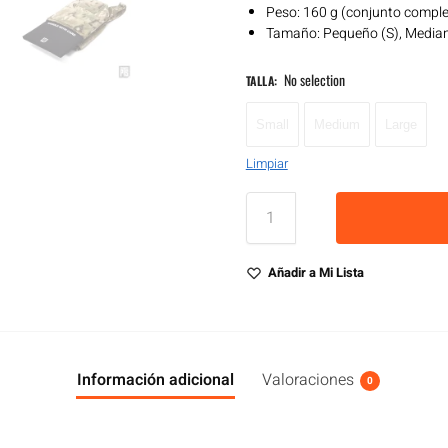
Peso: 160 g (conjunto compl
Tamaño: Pequeño (S), Median
No selection
TALLA
:
Small
Medium
Large
Limpiar
Añadir a Mi Lista
Información adicional
Valoraciones
0