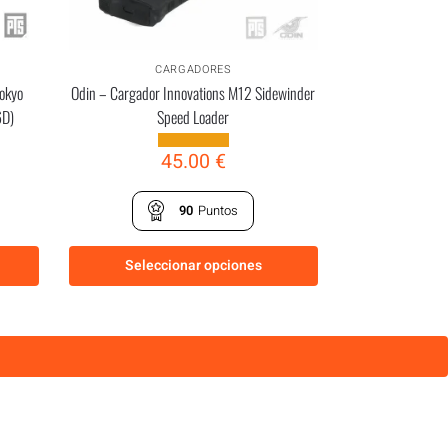
CARGADORES
okyo
Odin – Cargador Innovations M12 Sidewinder
6D)
Speed Loader
45.00
€
90
Puntos
Seleccionar opciones