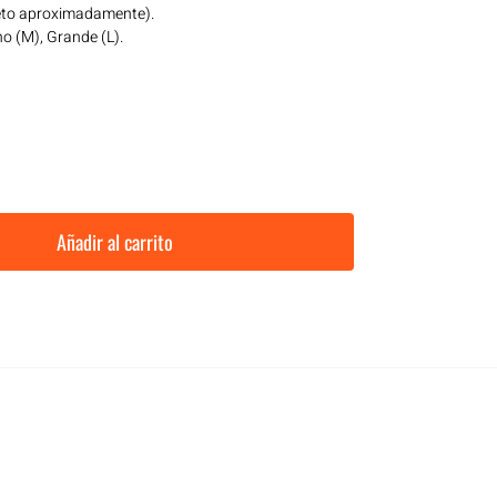
eto aproximadamente).
o (M), Grande (L).
Añadir al carrito