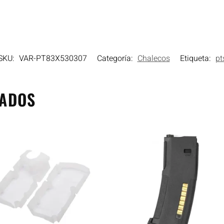
SKU:
VAR-PT83X530307
Categoría:
Chalecos
Etiqueta:
pt
NADOS