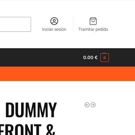
Buscar
Iniciar sesión
Tramitar pedido
0.00
€
0
I DUMMY
(FRONT &