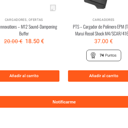
CARGADORES
,
OFERTAS
CARGADORES
Innovations – M12 Sound-Dampening
PTS – Cargador de Polímero EPM (T
Buffer
Marui Recoil Shock M4/SCAR/41
18.50
€
37.00
€
20.00
€
74
Puntos
Añadir al carrito
Añadir al carrito