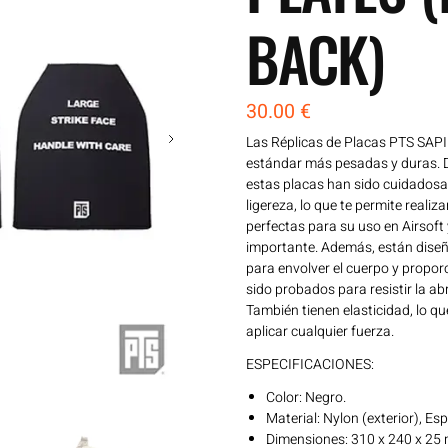
BACK)
30.00
€
Las Réplicas de Placas PTS SAPI 
estándar más pesadas y duras. D
estas placas han sido cuidadosam
ligereza, lo que te permite reali
perfectas para su uso en Airsoft
importante. Además, están dise
para envolver el cuerpo y propor
sido probados para resistir la ab
También tienen elasticidad, lo qu
aplicar cualquier fuerza.
ESPECIFICACIONES:
Color: Negro.
Material: Nylon (exterior), Esp
Dimensiones: 310 x 240 x 2