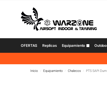
OFERTAS
Replicas
Equipamiento
Outdoo
Inicio
Equipamiento
Chalecos
PTS SAPI Dumm
/
/
/