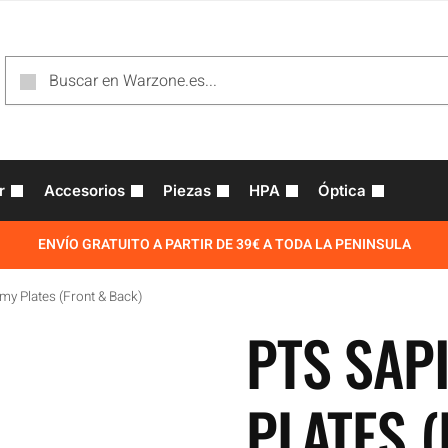
r
Accesorios
Piezas
HPA
Óptica
ENVÍO GRATUITO A PARTIR DE 39€ A TODA LA PENINSULA
y Plates (Front & Back)
PTS SAP
PLATES 