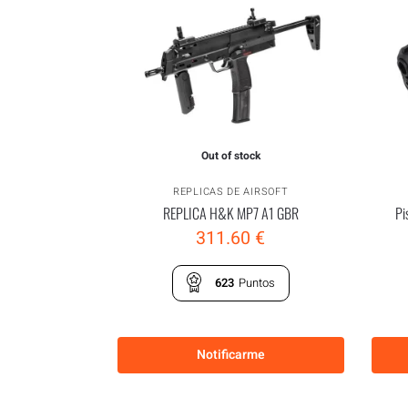
Out of stock
REPLICAS DE AIRSOFT
REPLICA H&K MP7 A1 GBR
Pi
311.60
€
623
Puntos
Notificarme