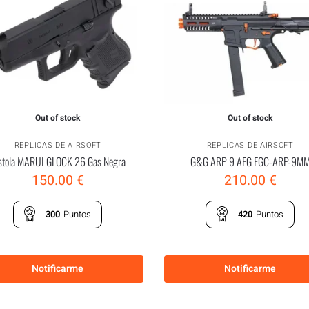
Out of stock
Out of stock
REPLICAS DE AIRSOFT
REPLICAS DE AIRSOFT
stola MARUI GLOCK 26 Gas Negra
G&G ARP 9 AEG EGC-ARP-9M
150.00
€
210.00
€
300
Puntos
420
Puntos
Notificarme
Notificarme