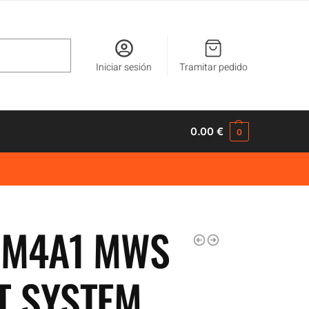
Buscar
Iniciar sesión
Tramitar pedido
0.00
€
0
 M4A1 MWS
T SYSTEM