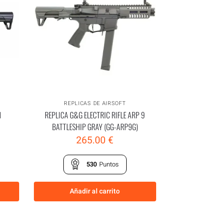
REPLICAS DE AIRSOFT
M
REPLICA G&G ELECTRIC RIFLE ARP 9
BATTLESHIP GRAY (GG-ARP9G)
265.00
€
530
Puntos
Añadir al carrito