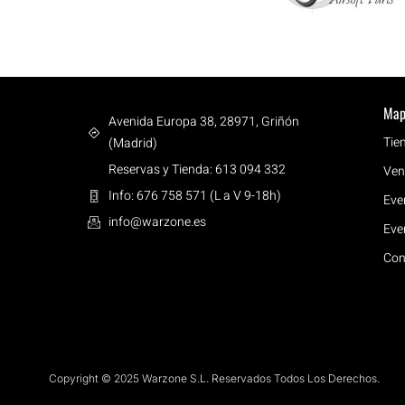
Map
Avenida Europa 38, 28971, Griñón
Tie
(Madrid)
Reservas y Tienda: 613 094 332
Ven
Info: 676 758 571 (L a V 9-18h)
Eve
info@warzone.es
Eve
Con
Copyright © 2025 Warzone S.L. Reservados Todos Los Derechos.