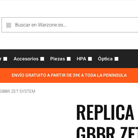
r
Accesorios
Piezas
HPA
Óptica
ENVÍO GRATUITO A PARTIR DE 39€ A TODA LA PENINSULA
GBBR ZET SYSTEM
REPLICA
GBBR ZE