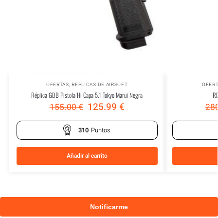
OFERTAS
,
REPLICAS DE AIRSOFT
OFER
Réplica GBB Pistola Hi Capa 5.1 Tokyo Marui Negra
R
125.99
€
155.00
€
28
310
Puntos
Añadir al carrito