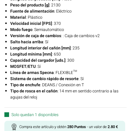
Peso del producto [g]
: 2130
Fuente de alimentación
: Eléctrico
Material
: Plástico
Velocidad inicial [FPS]
: 370
Modo fuego
: Semiautomático
Versión de caja de cambios
: : Caja de cambios v2
Salto hacia arriba
: Sí
Longitud interior del cañón [mm]
: 235
Longitud mínima [mm]
: 650
Capacidad del cargador [uds.]
: 300
MOSFET/ETU
: Sí
Línea de armas Specna
: FLEXIBLE™
Sistema de cambio rápido de resorte
: Sí
Tipo de enchufe
: DEANS / Conexión en T
Tipo de rosca en el cañón
: 14 mm en sentido contrario a las
agujas del reloj
Solo quedan 1 disponibles
Compra este artículo y obtén
280
Puntos
- un valor de
2.80
€