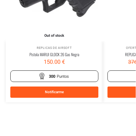
Out of stock
REPLICAS DE AIRSOFT
OFER
Pistola MARUI GLOCK 26 Gas Negra
REPLIC
150.00
€
37
300
Puntos
Notificarme