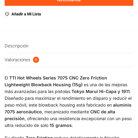
Añadir a Mi Lista
Descripción
Valoraciones
0
El
TTI Hot Wheels Series 7075 CNC Zero Friction
Lightweight Blowback Housing (15g)
es una de las mejoras
más avanzadas para las pistolas
Tokyo Marui Hi-Capa y 1911
.
Diseñado para maximizar el rendimiento en disparo y reducir el
peso móvil, este blowback housing está fabricado en
aluminio
7075 aeronáutico
, mecanizado mediante
CNC de alta
precisión
, ofreciendo una resistencia excepcional con un peso
ultra reducido de solo
15 gramos
.
Su diseño
Zero Friction
reduce drásticamente la fricción