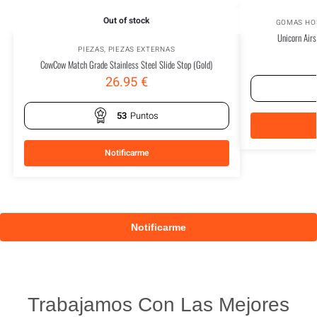
Out of stock
GOMAS HO
Unicorn Air
PIEZAS
,
PIEZAS EXTERNAS
CowCow Match Grade Stainless Steel Slide Stop (Gold)
26.95
€
53
Puntos
Notificarme
Trabajamos Con Las Mejores