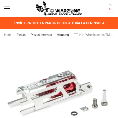
0
ENVÍO GRATUITO A PARTIR DE 39€ A TODA LA PENINSULA
Inicio
Piezas
Piezas Internas
Housing
TTI Hot Wheels series TM Hicapa /1911 7075 CNC Zero Friction light weight Blowback housing(15g)-Silver
/
/
/
/