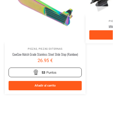
PI
MWS
PIEZAS
,
PIEZAS EXTERNAS
CowCow Match Grade Stainless Steel Slide Stop (Rainbow)
26.95
€
53
Puntos
Añadir al carrito